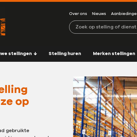
Over ons
Nieuws
Aanbiedinge
Zoeken in de website
uwe stellingen
Stelling huren
Merken stellingen
elling
 ze op
ad gebruikte