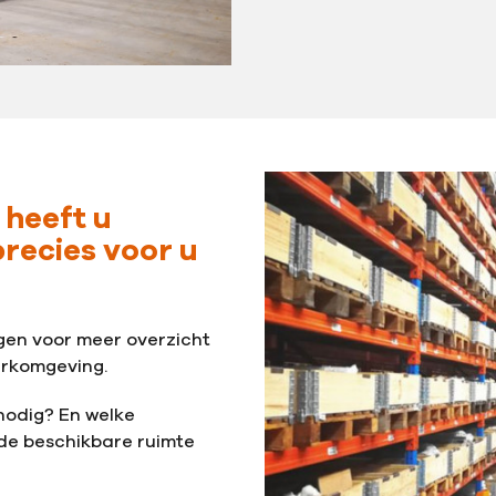
 heeft u
recies voor u
rgen voor meer overzicht
erkomgeving.
 nodig? En welke
 de beschikbare ruimte