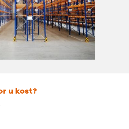
or u kost?
.