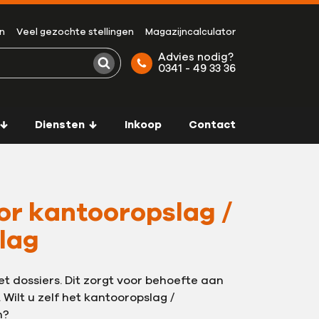
n
Veel gezochte stellingen
Magazijncalculator
Advies nodig?
0341 - 49 33 36
Zoeken
Diensten
Inkoop
Contact
oor kantooropslag /
lag
t dossiers. Dit zorgt voor behoefte aan
 Wilt u zelf het kantooropslag /
n?