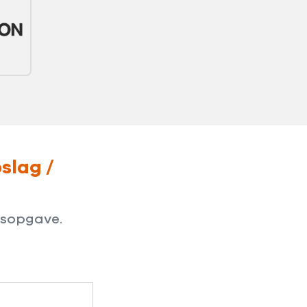
slag /
ijsopgave.