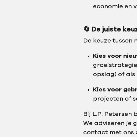
economie en ve
🔄
De juiste keu
De keuze tussen n
Kies voor nie
groeistrategie
opslag) of als 
Kies voor geb
projecten of s
Bij L.P. Petersen
We adviseren je 
contact met ons o