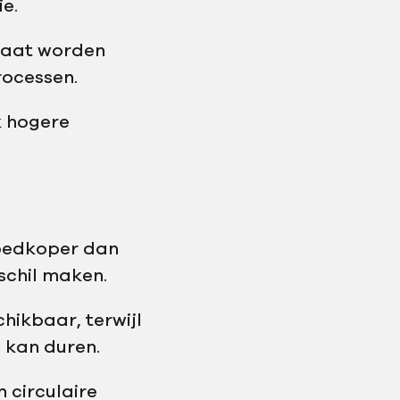
e.
maat worden
rocessen.
k hogere
goedkoper dan
schil maken.
hikbaar, terwijl
 kan duren.
n circulaire