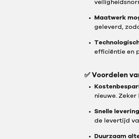
veiligheidsno
Maatwerk mog
geleverd, zoda
Technologisch
efficiëntie en 
✅
Voordelen van
Kostenbespar
nieuwe. Zeker 
Snelle leverin
de levertijd 
Duurzaam alte