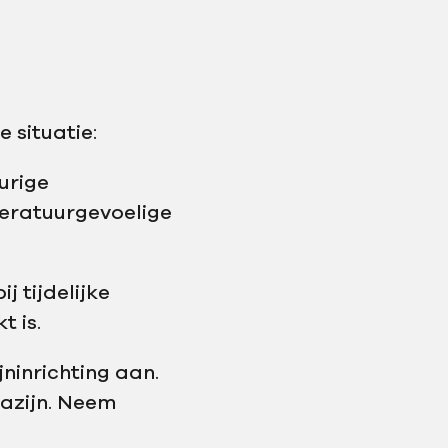
 situatie:
urige
mperatuurgevoelige
j tijdelijke
t is.
ninrichting aan.
azijn. Neem