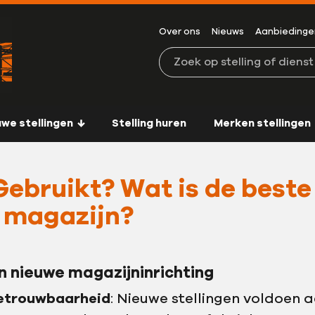
Over ons
Nieuws
Aanbiedinge
Zoeken in de website
uwe stellingen
Stelling huren
Merken stellingen
Gebruikt? Wat is de beste
 magazijn?
 nieuwe magazijninrichting
betrouwbaarheid
: Nieuwe stellingen voldoen 