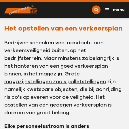
Ga naar content
L.P. Petersen
menu
Het opstellen van een verkeersplan
Bedrijven schenken veel aandacht aan
verkeersveiligheid buiten, op het
bedrijfsterrein. Maar minstens zo belangrijk is
het hanteren van een goed verkeersplan
binnen, in het magazijn.
Grote
magazijnstellingen zoals palletstellingen
zijn
namelijk kwetsbare objecten, die bij aanrijding
risico’s opleveren voor de veiligheid. Het
opstellen van een gedegen verkeersplan is
daarom van groot belang.
Elke personeelsstroom is anders