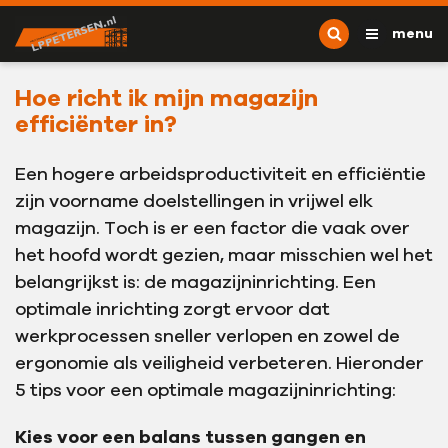
Ga naar content
L.P. Petersen
menu
Hoe richt ik mijn magazijn
efficiënter in?
Een hogere arbeidsproductiviteit en efficiëntie
zijn voorname doelstellingen in vrijwel elk
magazijn. Toch is er een factor die vaak over
het hoofd wordt gezien, maar misschien wel het
belangrijkst is: de magazijninrichting. Een
optimale inrichting zorgt ervoor dat
werkprocessen sneller verlopen en zowel de
ergonomie als veiligheid verbeteren. Hieronder
5 tips voor een optimale magazijninrichting:
Kies voor een balans tussen gangen en