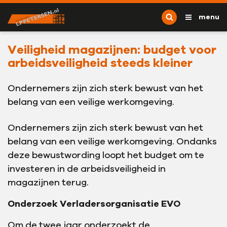
Ga naar content
L.P. Petersen
menu
Veiligheid magazijnen: budget voor
arbeidsveiligheid steeds kleiner
Ondernemers zijn zich sterk bewust van het
belang van een veilige werkomgeving.
Ondernemers zijn zich sterk bewust van het
belang van een veilige werkomgeving. Ondanks
deze bewustwording loopt het budget om te
investeren in de arbeidsveiligheid in
magazijnen terug.
Onderzoek Verladersorganisatie EVO
Om de twee jaar onderzoekt de