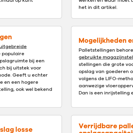
timaal op kunt
werken en waar moet u
het in dit artikel.
ngen
Mogelijkheden en 
uitgebreide
Palletstellingen behore
e populaire
gebruikte magazijnstel
pslagruimte bij een
stellingen die grote v
h bij uitstek voor
opslag van goederen op
ode. Geeft u echter
volgens de LIFO-methode
de en een hogere
aanwezige vloeroppervl
elling, ook wel bekend
Dan is een inrijstelling
Verrijdbare pall
slag losse