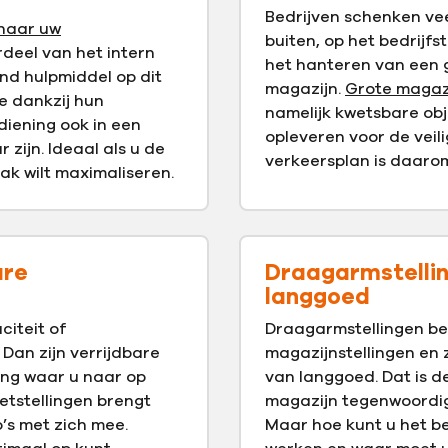
Bedrijven schenken ve
 naar uw
buiten, op het bedrijfs
rdeel van het intern
het hanteren van een g
end hulpmiddel op dit
magazijn.
Grote magazi
ie dankzij hun
namelijk kwetsbare obje
iening ook in een
opleveren voor de veil
zijn. Ideaal als u de
verkeersplan is daaro
ak wilt maximaliseren.
are
Draagarmstellin
langgoed
citeit of
Draagarmstellingen be
Dan zijn verrijdbare
magazijnstellingen en z
sing waar u naar op
van langgoed. Dat is d
etstellingen brengt
magazijn tegenwoordi
’s met zich mee.
Maar hoe kunt u het be