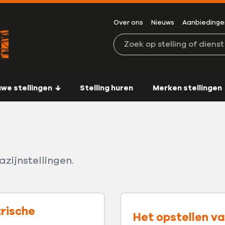
Over ons
Nieuws
Aanbiedinge
Zoeken in de website
uwe stellingen
Stelling huren
Merken stellingen
zijnstellingen.
rische
Het opstellen v