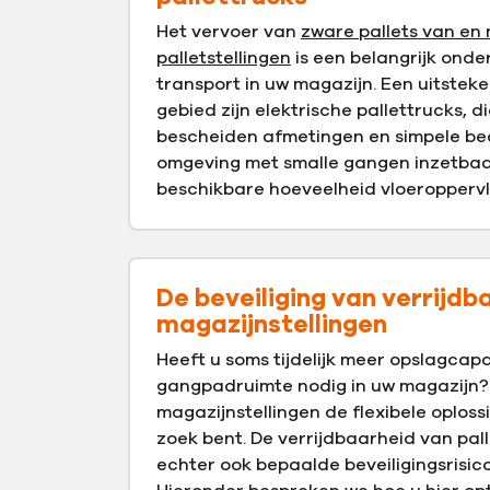
Het vervoer van
zware pallets van en
palletstellingen
is een belangrijk onde
transport in uw magazijn. Een uitstek
gebied zijn elektrische pallettrucks, d
bescheiden afmetingen en simpele bed
omgeving met smalle gangen inzetbaar 
beschikbare hoeveelheid vloeroppervl
De beveiliging van verrijdb
magazijnstellingen
Heeft u soms tijdelijk meer opslagcapa
gangpadruimte nodig in uw magazijn? 
magazijnstellingen de flexibele oplos
zoek bent. De verrijdbaarheid van pall
echter ook bepaalde beveiligingsrisico