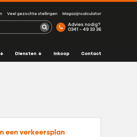
n
Veel gezochte stellingen
Magazijncalculator
Advies nodig?
0341 - 49 33 36
Zoeken
Diensten
Inkoop
Contact
an een verkeersplan