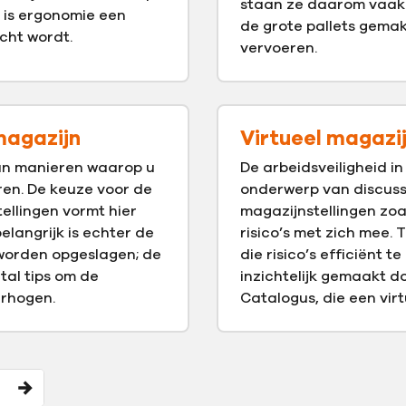
staan ze daarom vaak 
 is ergonomie een
de grote pallets gemakk
cht wordt.
vervoeren.
magazijn
Virtueel magazijn
an manieren waarop u
De arbeidsveiligheid i
ren. De keuze voor de
onderwerp van discuss
tellingen vormt hier
magazijnstellingen zo
elangrijk is echter de
risico’s met zich mee. 
worden opgeslagen; de
die risico’s efficiënt
ntal tips om de
inzichtelijk gemaakt do
erhogen.
Catalogus, die een vir