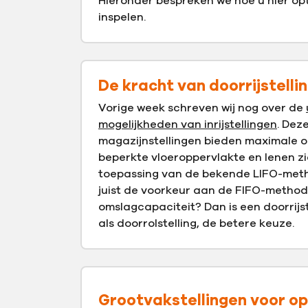
Hieronder bespreken we hoe u hier op
inspelen.
De kracht van doorrijstelli
Vorige week schreven wij nog over de
mogelijkheden van inrijstellingen
. Dez
magazijnstellingen bieden maximale o
beperkte vloeroppervlakte en lenen zic
toepassing van de bekende LIFO-meth
juist de voorkeur aan de FIFO-metho
omslagcapaciteit? Dan is een doorrijst
als doorrolstelling, de betere keuze.
Grootvakstellingen voor op