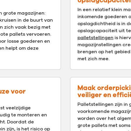
opslagcapacitei
In een relatief klein ma
n grote magazijnen:
inkomende goederen op
ruisen in de buurt van
opslagdichtheid is in 
 zich vaak bezig met
opslagcapaciteit uit t
rote pallets vervoeren.
palletstellingen
is hier
oor losse goederen en
magazijnstellingen cr
gen helpt om deze
brengen op het gebied 
met zich mee.
Maak orderpickin
uze voor
veiliger en effic
Palletstellingen zijn i
t veelzijdige
voorkomende magazijnst
voudig te monteren en
worden over het algem
ht. Doordat de
grote pallets met soms
 zijn, is het risico op