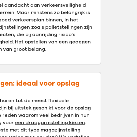
el aandacht aan verkeersveiligheid
terrein. Maar minstens zo belangrijk is
oed verkeersplan binnen, in het
jnstellingen zoals palletstellingen
zijn
cten, die bij aanrijding risico’s
igheid. Het opstellen van een gedegen
m van groot belang.
gen: ideaal voor opslag
horen tot de meest flexibele
ijn bij uitstek geschikt voor de opslag
e reden waarom veel bedrijven in hun
g voor
een draagarmstelling kiezen
.
ste met dit type magazijnstelling